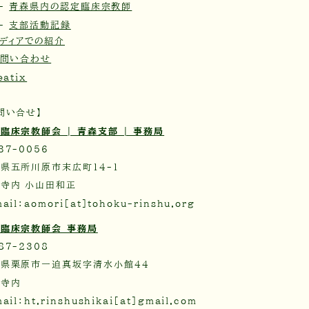
 -
青森県内の認定臨床宗教師
 -
支部活動記録
ディアでの紹介
お問い合わせ
eatix
問い合せ】
臨床宗教師会 | 青森支部 | 事務局
37-0056
県五所川原市末広町14-1
寺内 小山田和正
ail：aomori[at]tohoku-rinshu.org
臨床宗教師会 事務局
87-2308
県栗原市一迫真坂字清水小館44
門寺内
ail：ht.rinshushikai[at]gmail.com