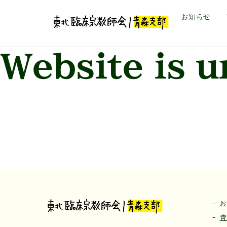
Skip
お知らせ
to
Website is 
content
-
お
-