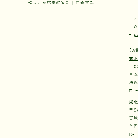
©東北臨床宗教師会 | 青森支部
-
-
-
メ
-
-
p
【お
東北
〒0
青森
法永
E-m
東北
〒9
宮城
普
E-m