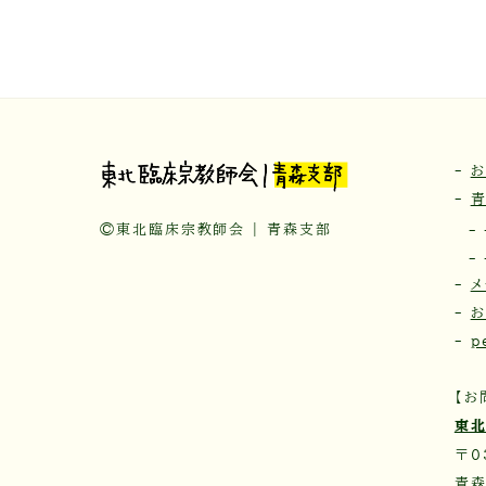
-
お
-
©東北臨床宗教師会 | 青森支部
-
-
-
メ
-
-
p
【お
東北
〒0
青森