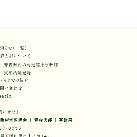
知らせ（一覧）
青森支部について
 -
青森県内の認定臨床宗教師
 -
支部活動記録
ディアでの紹介
お問い合わせ
eatix
問い合せ】
臨床宗教師会 | 青森支部 | 事務局
37-0056
県五所川原市末広町14-1