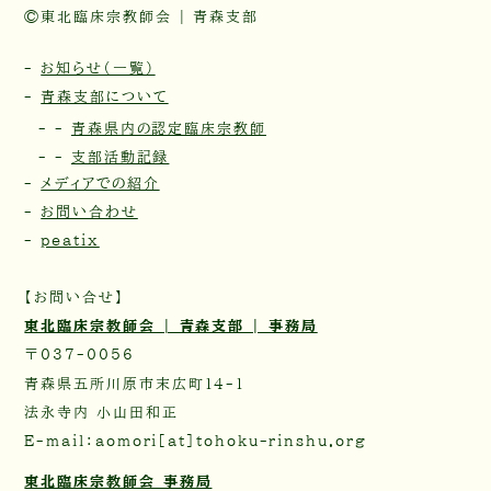
©東北臨床宗教師会 | 青森支部
-
お知らせ（一覧）
-
青森支部について
- -
青森県内の認定臨床宗教師
- -
支部活動記録
-
メディアでの紹介
-
お問い合わせ
-
peatix
【お問い合せ】
東北臨床宗教師会 | 青森支部 | 事務局
〒037-0056
青森県五所川原市末広町14-1
法永寺内 小山田和正
E-mail：aomori[at]tohoku-rinshu.org
東北臨床宗教師会 事務局